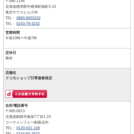
〒086-1146
北海道標津郡中標津町南町3-10
東武サウスヒルズ内
TEL：
0800-8003232
TEL：
0153-79-3232
営業時間
午前10時〜午後7時
定休日
無休
店舗名
ドコモショップ日専連春採店
住所/電話番号
〒085-0813
北海道釧路市春採7丁目1-24
コーチャンフォー釧路店内
TEL：
0120-021-139
TEL：
0154-65-7622