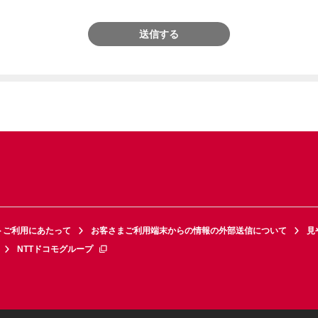
送信する
トご利用にあたって
お客さまご利用端末からの情報の外部送信について
見
NTTドコモグループ