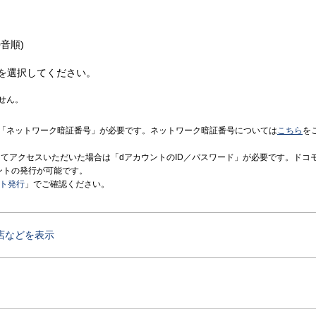
音順)
を選択してください。
せん。
「ネットワーク暗証番号」が必要です。ネットワーク暗証番号については
こちら
を
境にてアクセスいただいた場合は「dアカウントのID／パスワード」が必要です。ドコ
ントの発行が可能です。
ント発行
」でご確認ください。
店などを表示