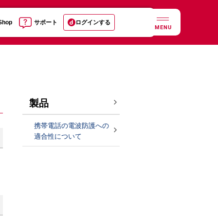
 Shop
サポート
ログインする
MENU
製品
携帯電話の電波防護への
適合性について