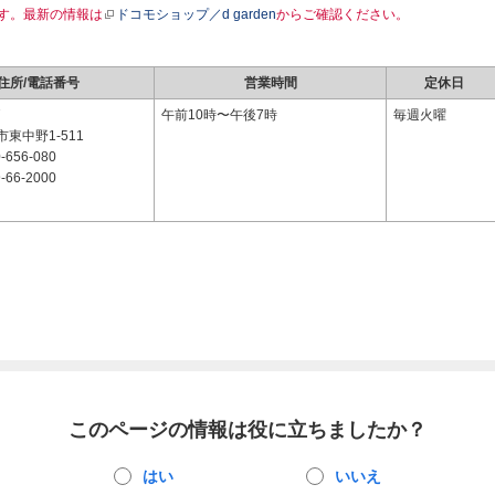
す。最新の情報は
ドコモショップ／d garden
からご確認ください。
住所/電話番号
営業時間
定休日
7
午前10時〜午後7時
毎週火曜
東中野1-511
-656-080
-66-2000
このページの情報は役に立ちましたか？
はい
いいえ