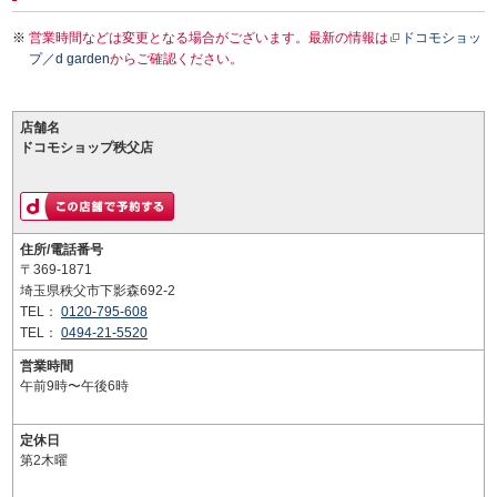
営業時間などは変更となる場合がございます。最新の情報は
ドコモショッ
プ／d garden
からご確認ください。
店舗名
ドコモショップ秩父店
住所/電話番号
〒369-1871
埼玉県秩父市下影森692-2
TEL：
0120-795-608
TEL：
0494-21-5520
営業時間
午前9時〜午後6時
定休日
第2木曜