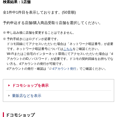
検索結果：1店舗
全1件中1件目を表示しております。(50音順)
予約申込する店舗/購入商品受取り店舗を選択してください。
申し込み後に店舗を変更することはできません。
予約手続きにはログインが必要です。
ドコモ回線にてアクセスいただいた場合は「ネットワーク暗証番号」が必要
です。ネットワーク暗証番号については
こちら
をご確認ください。
Wi-Fiまたはご自宅のインターネット環境にてアクセスいただいた場合は「d
アカウントのID／パスワード」が必要です。ドコモの契約回線をお持ちでな
い方も、dアカウントの発行が可能です。
dアカウントの発行・確認は「
dアカウント発行
」でご確認ください。
ドコモショップを表示
量販店などを表示
ドコモショップ