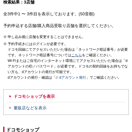
検索結果：3店舗
全3件中1 〜 3件目を表示しております。(50音順)
予約申込する店舗/購入商品受取り店舗を選択してください。
申し込み後に店舗を変更することはできません。
予約手続きにはログインが必要です。
ドコモ回線にてアクセスいただいた場合は「ネットワーク暗証番号」が必要
です。ネットワーク暗証番号については
こちら
をご確認ください。
Wi-Fiまたはご自宅のインターネット環境にてアクセスいただいた場合は「d
アカウントのID／パスワード」が必要です。ドコモの契約回線をお持ちでな
い方も、dアカウントの発行が可能です。
dアカウントの発行・確認は「
dアカウント発行
」でご確認ください。
ドコモショップを表示
量販店などを表示
ドコモショップ