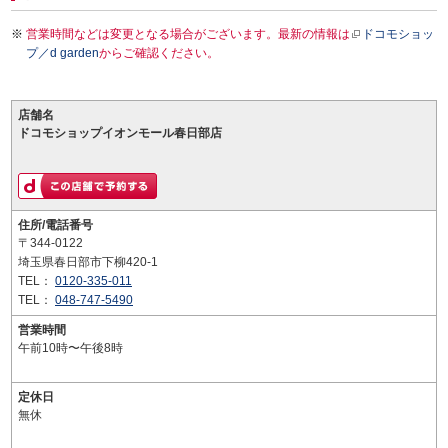
営業時間などは変更となる場合がございます。最新の情報は
ドコモショッ
プ／d garden
からご確認ください。
店舗名
ドコモショップイオンモール春日部店
住所/電話番号
〒344-0122
埼玉県春日部市下柳420-1
TEL：
0120-335-011
TEL：
048-747-5490
営業時間
午前10時〜午後8時
定休日
無休