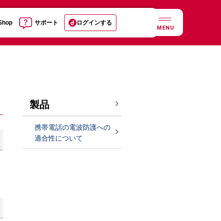
 Shop
サポート
ログインする
MENU
製品
携帯電話の電波防護への
適合性について