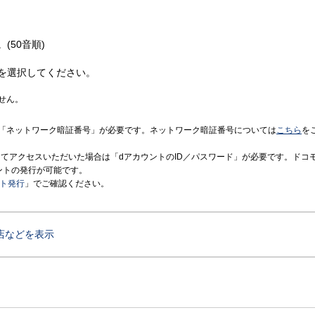
(50音順)
を選択してください。
せん。
「ネットワーク暗証番号」が必要です。ネットワーク暗証番号については
こちら
を
境にてアクセスいただいた場合は「dアカウントのID／パスワード」が必要です。ドコ
ントの発行が可能です。
ント発行
」でご確認ください。
店などを表示