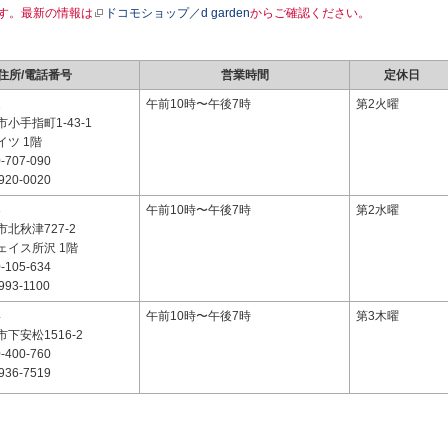
す。最新の情報は
ドコモショップ／d garden
からご確認ください。
住所/電話番号
営業時間
定休日
1
午前10時〜午後7時
第2火曜
小手指町1-43-1
ツ 1階
-707-090
920-0020
8
午前10時〜午後7時
第2水曜
北秋津727-2
ェイス所沢 1階
-105-634
993-1100
4
午前10時〜午後7時
第3木曜
下安松1516-2
-400-760
936-7519