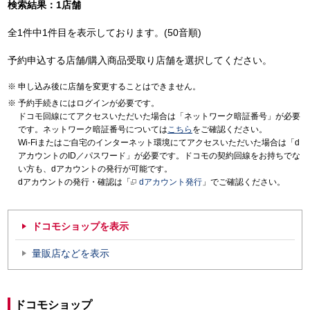
検索結果：1店舗
全1件中1件目を表示しております。(50音順)
予約申込する店舗/購入商品受取り店舗を選択してください。
申し込み後に店舗を変更することはできません。
予約手続きにはログインが必要です。
ドコモ回線にてアクセスいただいた場合は「ネットワーク暗証番号」が必要
です。ネットワーク暗証番号については
こちら
をご確認ください。
Wi-Fiまたはご自宅のインターネット環境にてアクセスいただいた場合は「d
アカウントのID／パスワード」が必要です。ドコモの契約回線をお持ちでな
い方も、dアカウントの発行が可能です。
dアカウントの発行・確認は「
dアカウント発行
」でご確認ください。
ドコモショップを表示
量販店などを表示
ドコモショップ