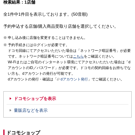
検索結果：1店舗
全1件中1件目を表示しております。(50音順)
予約申込する店舗/購入商品受取り店舗を選択してください。
申し込み後に店舗を変更することはできません。
予約手続きにはログインが必要です。
ドコモ回線にてアクセスいただいた場合は「ネットワーク暗証番号」が必要
です。ネットワーク暗証番号については
こちら
をご確認ください。
Wi-Fiまたはご自宅のインターネット環境にてアクセスいただいた場合は「d
アカウントのID／パスワード」が必要です。ドコモの契約回線をお持ちでな
い方も、dアカウントの発行が可能です。
dアカウントの発行・確認は「
dアカウント発行
」でご確認ください。
ドコモショップを表示
量販店などを表示
ドコモショップ