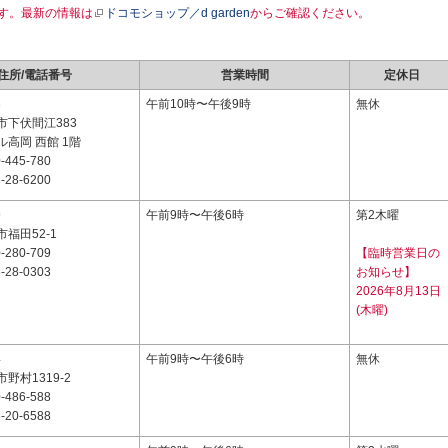
す。最新の情報は
ドコモショップ／d garden
からご確認ください。
住所/電話番号
営業時間
定休日
3
午前10時〜午後9時
無休
市下伏間江383
高岡 西館 1階
-445-780
-28-6200
9
午前9時〜午後6時
第2木曜
福田52-1
-280-709
【臨時営業日の
-28-0303
お知らせ】
2026年8月13日
(木曜)
4
午前9時〜午後6時
無休
野村1319-2
-486-588
-20-6588