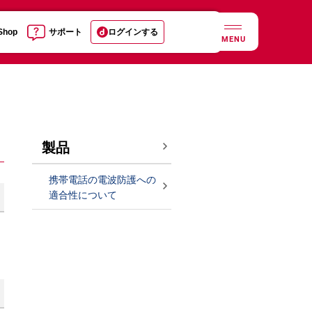
 Shop
サポート
ログインする
MENU
製品
携帯電話の電波防護への
適合性について