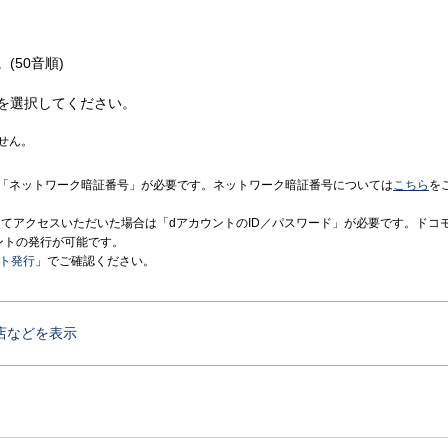
(50音順)
を選択してください。
せん。
「ネットワーク暗証番号」が必要です。ネットワーク暗証番号については
こちら
を
境にてアクセスいただいた場合は「dアカウントのID／パスワード」が必要です。ドコ
ントの発行が可能です。
ント発行
」でご確認ください。
店などを表示