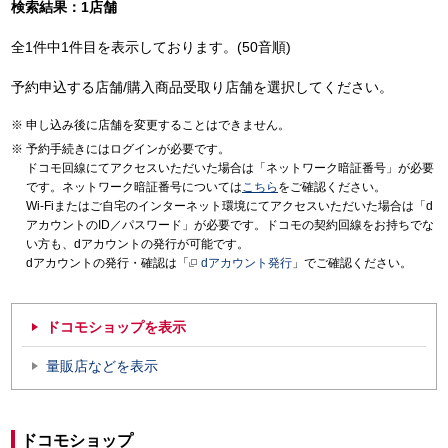
検索結果：1店舗
全1件中1件目を表示しております。(50音順)
予約申込する店舗/購入商品受取り店舗を選択してください。
申し込み後に店舗を変更することはできません。
予約手続きにはログインが必要です。
ドコモ回線にてアクセスいただいた場合は「ネットワーク暗証番号」が必要
です。ネットワーク暗証番号については
こちら
をご確認ください。
Wi-Fiまたはご自宅のインターネット環境にてアクセスいただいた場合は「d
アカウントのID／パスワード」が必要です。ドコモの契約回線をお持ちでな
い方も、dアカウントの発行が可能です。
dアカウントの発行・確認は「
dアカウント発行
」でご確認ください。
ドコモショップを表示
量販店などを表示
ドコモショップ