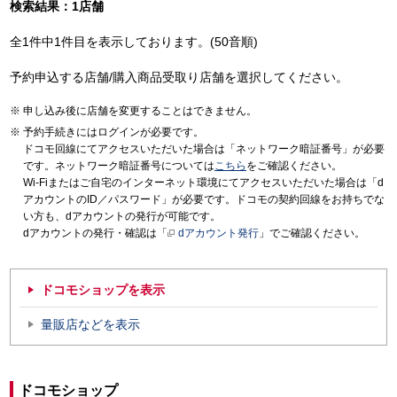
検索結果：1店舗
全1件中1件目を表示しております。(50音順)
予約申込する店舗/購入商品受取り店舗を選択してください。
申し込み後に店舗を変更することはできません。
予約手続きにはログインが必要です。
ドコモ回線にてアクセスいただいた場合は「ネットワーク暗証番号」が必要
です。ネットワーク暗証番号については
こちら
をご確認ください。
Wi-Fiまたはご自宅のインターネット環境にてアクセスいただいた場合は「d
アカウントのID／パスワード」が必要です。ドコモの契約回線をお持ちでな
い方も、dアカウントの発行が可能です。
dアカウントの発行・確認は「
dアカウント発行
」でご確認ください。
ドコモショップを表示
量販店などを表示
ドコモショップ