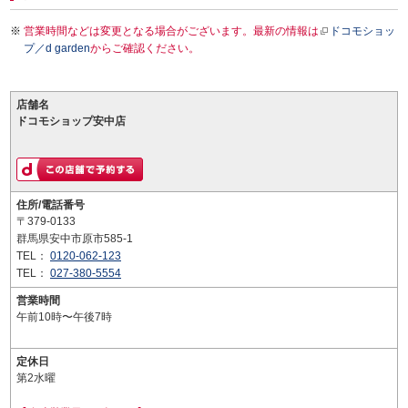
営業時間などは変更となる場合がございます。最新の情報は
ドコモショッ
プ／d garden
からご確認ください。
店舗名
ドコモショップ安中店
住所/電話番号
〒379-0133
群馬県安中市原市585-1
TEL：
0120-062-123
TEL：
027-380-5554
営業時間
午前10時〜午後7時
定休日
第2水曜