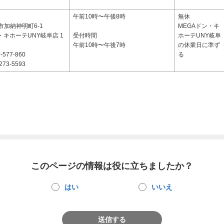
2
午前10時〜午後8時
無休
市加納神明町6-1
MEGAドン・キ
・キホーテUNY岐阜店 1
受付時間
ホーテUNY岐阜
午前10時〜午後7時
の休業日に準ず
-577-860
る
273-5593
このページの情報は役に立ちましたか？
はい
いいえ
送信する