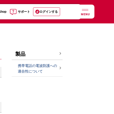
 Shop
サポート
ログインする
MENU
製品
携帯電話の電波防護への
適合性について