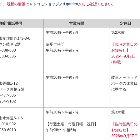
す。最新の情報は
ドコモショップ／d garden
からご確認ください。
住所/電話番号
営業時間
定休日
5
午前10時〜午後8時
第2木曜
柳津町丸野3-3-6
ウン岐阜 2階
※受付時間
【臨時休業日の
-388-608
午前10時〜午後7時
お知らせ】
388-8306
2026年9月7日
(月曜)
1
午前10時〜午後7時
岐阜オーキッド
香蘭1-12
パークの休業日
パーク東棟 2階
に準ずる
-477-505
254-9102
3
午前10時〜午後7時
第3木曜
水海道5-1-5
-010-992
【毎週土曜 毎週日曜 祝日】
【臨時営業日の
259-6010
午前9時〜午後6時
お知らせ】
2026年9月17日