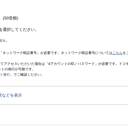
(50音順)
を選択してください。
せん。
「ネットワーク暗証番号」が必要です。ネットワーク暗証番号については
こちら
を
境にてアクセスいただいた場合は「dアカウントのID／パスワード」が必要です。ドコ
ントの発行が可能です。
ント発行
」でご確認ください。
店などを表示