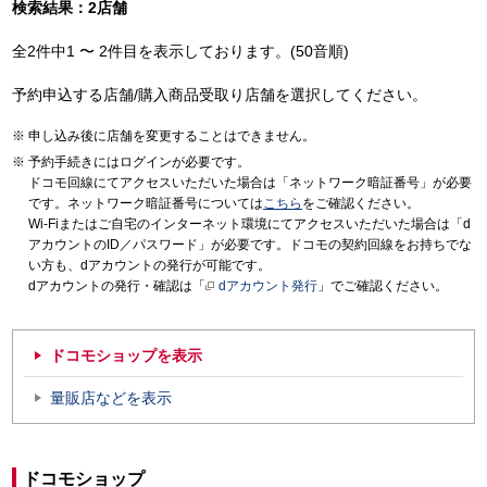
検索結果：2店舗
全2件中1 〜 2件目を表示しております。(50音順)
予約申込する店舗/購入商品受取り店舗を選択してください。
申し込み後に店舗を変更することはできません。
予約手続きにはログインが必要です。
ドコモ回線にてアクセスいただいた場合は「ネットワーク暗証番号」が必要
です。ネットワーク暗証番号については
こちら
をご確認ください。
Wi-Fiまたはご自宅のインターネット環境にてアクセスいただいた場合は「d
アカウントのID／パスワード」が必要です。ドコモの契約回線をお持ちでな
い方も、dアカウントの発行が可能です。
dアカウントの発行・確認は「
dアカウント発行
」でご確認ください。
ドコモショップを表示
量販店などを表示
ドコモショップ