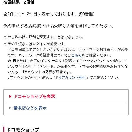
検索結果：2店舗
全2件中1 〜 2件目を表示しております。(50音順)
予約申込する店舗/購入商品受取り店舗を選択してください。
申し込み後に店舗を変更することはできません。
予約手続きにはログインが必要です。
ドコモ回線にてアクセスいただいた場合は「ネットワーク暗証番号」が必要
です。ネットワーク暗証番号については
こちら
をご確認ください。
Wi-Fiまたはご自宅のインターネット環境にてアクセスいただいた場合は「d
アカウントのID／パスワード」が必要です。ドコモの契約回線をお持ちでな
い方も、dアカウントの発行が可能です。
dアカウントの発行・確認は「
dアカウント発行
」でご確認ください。
ドコモショップを表示
量販店などを表示
ドコモショップ