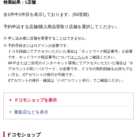
検索結果：1店舗
全1件中1件目を表示しております。(50音順)
予約申込する店舗/購入商品受取り店舗を選択してください。
申し込み後に店舗を変更することはできません。
予約手続きにはログインが必要です。
ドコモ回線にてアクセスいただいた場合は「ネットワーク暗証番号」が必要
です。ネットワーク暗証番号については
こちら
をご確認ください。
Wi-Fiまたはご自宅のインターネット環境にてアクセスいただいた場合は「d
アカウントのID／パスワード」が必要です。ドコモの契約回線をお持ちでな
い方も、dアカウントの発行が可能です。
dアカウントの発行・確認は「
dアカウント発行
」でご確認ください。
ドコモショップを表示
量販店などを表示
ドコモショップ