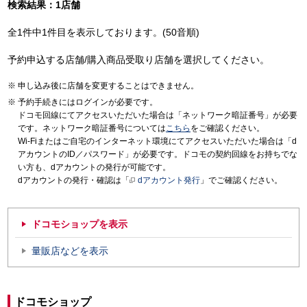
検索結果：1店舗
全1件中1件目を表示しております。(50音順)
予約申込する店舗/購入商品受取り店舗を選択してください。
申し込み後に店舗を変更することはできません。
予約手続きにはログインが必要です。
ドコモ回線にてアクセスいただいた場合は「ネットワーク暗証番号」が必要
です。ネットワーク暗証番号については
こちら
をご確認ください。
Wi-Fiまたはご自宅のインターネット環境にてアクセスいただいた場合は「d
アカウントのID／パスワード」が必要です。ドコモの契約回線をお持ちでな
い方も、dアカウントの発行が可能です。
dアカウントの発行・確認は「
dアカウント発行
」でご確認ください。
ドコモショップを表示
量販店などを表示
ドコモショップ