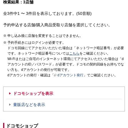
検索結果：3店舗
全3件中1 〜 3件目を表示しております。(50音順)
予約申込する店舗/購入商品受取り店舗を選択してください。
申し込み後に店舗を変更することはできません。
予約手続きにはログインが必要です。
ドコモ回線にてアクセスいただいた場合は「ネットワーク暗証番号」が必要
です。ネットワーク暗証番号については
こちら
をご確認ください。
Wi-Fiまたはご自宅のインターネット環境にてアクセスいただいた場合は「d
アカウントのID／パスワード」が必要です。ドコモの契約回線をお持ちでな
い方も、dアカウントの発行が可能です。
dアカウントの発行・確認は「
dアカウント発行
」でご確認ください。
ドコモショップを表示
量販店などを表示
ドコモショップ