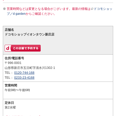
営業時間などは変更となる場合がございます。最新の情報は
ドコモショッ
プ／d garden
からご確認ください。
店舗名
ドコモショップイオンタウン新庄店
住所/電話番号
〒996-0001
山形県新庄市五日町字清水川1302-1
TEL：
0120-744-168
TEL：
0233-23-4168
営業時間
午前9時〜午後6時
定休日
第2水曜