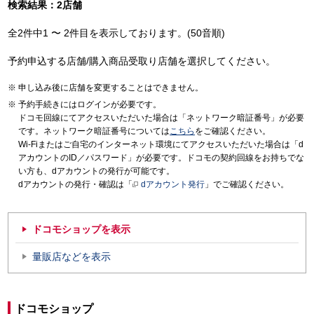
検索結果：2店舗
全2件中1 〜 2件目を表示しております。(50音順)
予約申込する店舗/購入商品受取り店舗を選択してください。
申し込み後に店舗を変更することはできません。
予約手続きにはログインが必要です。
ドコモ回線にてアクセスいただいた場合は「ネットワーク暗証番号」が必要
です。ネットワーク暗証番号については
こちら
をご確認ください。
Wi-Fiまたはご自宅のインターネット環境にてアクセスいただいた場合は「d
アカウントのID／パスワード」が必要です。ドコモの契約回線をお持ちでな
い方も、dアカウントの発行が可能です。
dアカウントの発行・確認は「
dアカウント発行
」でご確認ください。
ドコモショップを表示
量販店などを表示
ドコモショップ