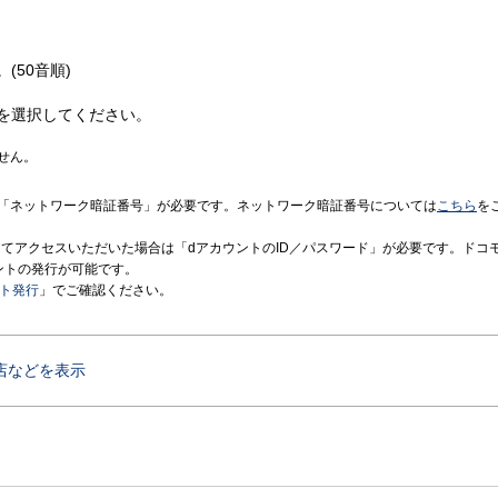
(50音順)
を選択してください。
せん。
「ネットワーク暗証番号」が必要です。ネットワーク暗証番号については
こちら
を
境にてアクセスいただいた場合は「dアカウントのID／パスワード」が必要です。ドコ
ントの発行が可能です。
ント発行
」でご確認ください。
店などを表示