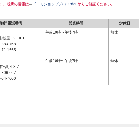
す。最新の情報は
ドコモショップ／d garden
からご確認ください。
住所/電話番号
営業時間
定休日
8
午前10時〜午後7時
無休
屋1-2-10-1
-383-768
-71-1555
2
午前10時〜午後7時
無休
宮町4-3-7
-306-667
-64-7000