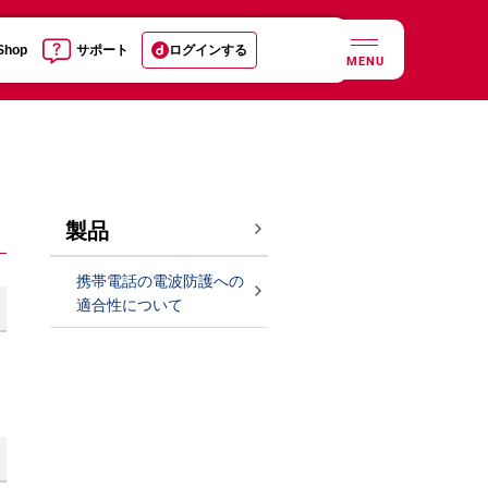
 Shop
サポート
ログインする
MENU
製品
携帯電話の電波防護への
適合性について