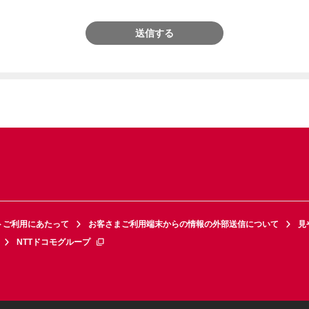
送信する
トご利用にあたって
お客さまご利用端末からの情報の外部送信について
見
NTTドコモグループ