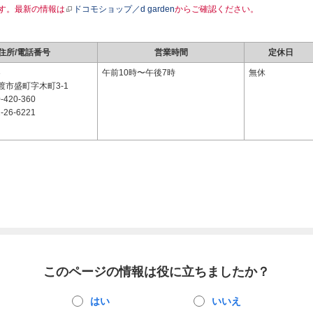
す。最新の情報は
ドコモショップ／d garden
からご確認ください。
住所/電話番号
営業時間
定休日
3
午前10時〜午後7時
無休
渡市盛町字木町3-1
-420-360
-26-6221
このページの情報は役に立ちましたか？
はい
いいえ