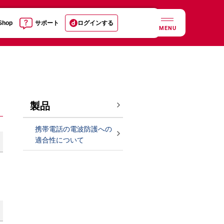
 Shop
サポート
ログインする
MENU
製品
携帯電話の電波防護への
適合性について