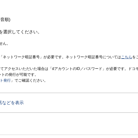
音順)
を選択してください。
せん。
「ネットワーク暗証番号」が必要です。ネットワーク暗証番号については
こちら
を
境にてアクセスいただいた場合は「dアカウントのID／パスワード」が必要です。ドコ
ントの発行が可能です。
ント発行
」でご確認ください。
店などを表示