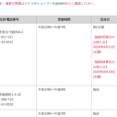
す。最新の情報は
ドコモショップ／d garden
からご確認ください。
住所/電話番号
営業時間
定休日
3
午前10時〜午後7時
第2火曜
里分7地割94-4
-917-211
【臨時営業日の
-63-4511
お知らせ】
2026年8月11日
(火曜)
【臨時休業日の
お知らせ】
2026年8月18日
(火曜)
3
午前10時〜午後6時
無休
柳原町1-4-10
-586-710
-61-0533
2
午前10時〜午後7時
無休