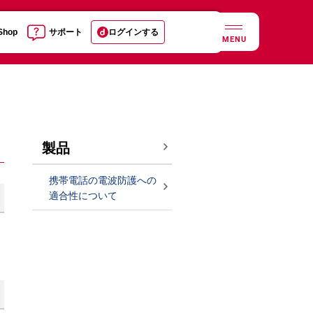
 Shop
サポート
ログインする
MENU
製品
携帯電話の電波防護への
適合性について