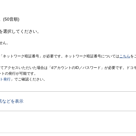
(50音順)
を選択してください。
せん。
「ネットワーク暗証番号」が必要です。ネットワーク暗証番号については
こちら
を
境にてアクセスいただいた場合は「dアカウントのID／パスワード」が必要です。ドコ
ントの発行が可能です。
ント発行
」でご確認ください。
店などを表示