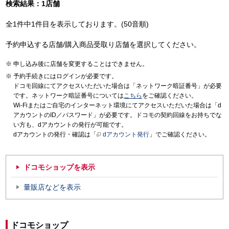
検索結果：1店舗
全1件中1件目を表示しております。(50音順)
予約申込する店舗/購入商品受取り店舗を選択してください。
申し込み後に店舗を変更することはできません。
予約手続きにはログインが必要です。
ドコモ回線にてアクセスいただいた場合は「ネットワーク暗証番号」が必要
です。ネットワーク暗証番号については
こちら
をご確認ください。
Wi-Fiまたはご自宅のインターネット環境にてアクセスいただいた場合は「d
アカウントのID／パスワード」が必要です。ドコモの契約回線をお持ちでな
い方も、dアカウントの発行が可能です。
dアカウントの発行・確認は「
dアカウント発行
」でご確認ください。
ドコモショップを表示
量販店などを表示
ドコモショップ