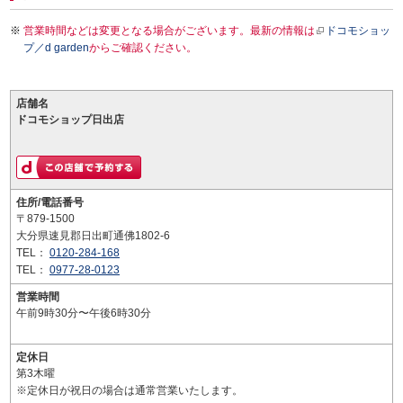
営業時間などは変更となる場合がございます。最新の情報は
ドコモショッ
プ／d garden
からご確認ください。
店舗名
ドコモショップ日出店
住所/電話番号
〒879-1500
大分県速見郡日出町通佛1802-6
TEL：
0120-284-168
TEL：
0977-28-0123
営業時間
午前9時30分〜午後6時30分
定休日
第3木曜
※定休日が祝日の場合は通常営業いたします。