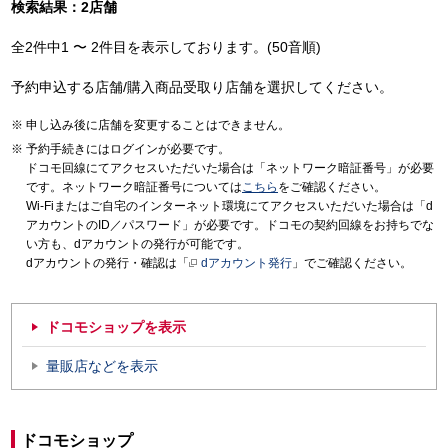
検索結果：2店舗
全2件中1 〜 2件目を表示しております。(50音順)
予約申込する店舗/購入商品受取り店舗を選択してください。
申し込み後に店舗を変更することはできません。
予約手続きにはログインが必要です。
ドコモ回線にてアクセスいただいた場合は「ネットワーク暗証番号」が必要
です。ネットワーク暗証番号については
こちら
をご確認ください。
Wi-Fiまたはご自宅のインターネット環境にてアクセスいただいた場合は「d
アカウントのID／パスワード」が必要です。ドコモの契約回線をお持ちでな
い方も、dアカウントの発行が可能です。
dアカウントの発行・確認は「
dアカウント発行
」でご確認ください。
ドコモショップを表示
量販店などを表示
ドコモショップ