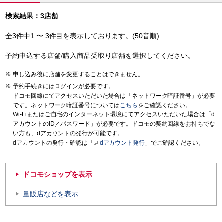
検索結果：3店舗
全3件中1 〜 3件目を表示しております。(50音順)
予約申込する店舗/購入商品受取り店舗を選択してください。
申し込み後に店舗を変更することはできません。
予約手続きにはログインが必要です。
ドコモ回線にてアクセスいただいた場合は「ネットワーク暗証番号」が必要
です。ネットワーク暗証番号については
こちら
をご確認ください。
Wi-Fiまたはご自宅のインターネット環境にてアクセスいただいた場合は「d
アカウントのID／パスワード」が必要です。ドコモの契約回線をお持ちでな
い方も、dアカウントの発行が可能です。
dアカウントの発行・確認は「
dアカウント発行
」でご確認ください。
ドコモショップを表示
量販店などを表示