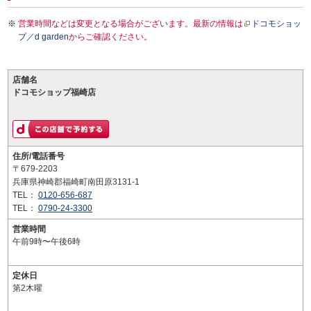
営業時間などは変更となる場合がございます。最新の情報は
ドコモショッ
プ／d garden
からご確認ください。
店舗名
ドコモショップ福崎店
住所/電話番号
〒679-2203
兵庫県神崎郡福崎町南田原3131-1
TEL：
0120-656-687
TEL：
0790-24-3300
営業時間
午前9時〜午後6時
定休日
第2木曜