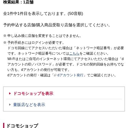
検索結果：1店舗
全1件中1件目を表示しております。(50音順)
予約申込する店舗/購入商品受取り店舗を選択してください。
申し込み後に店舗を変更することはできません。
予約手続きにはログインが必要です。
ドコモ回線にてアクセスいただいた場合は「ネットワーク暗証番号」が必要
です。ネットワーク暗証番号については
こちら
をご確認ください。
Wi-Fiまたはご自宅のインターネット環境にてアクセスいただいた場合は「d
アカウントのID／パスワード」が必要です。ドコモの契約回線をお持ちでな
い方も、dアカウントの発行が可能です。
dアカウントの発行・確認は「
dアカウント発行
」でご確認ください。
ドコモショップを表示
量販店などを表示
ドコモショップ