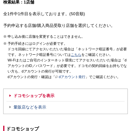
検索結果：1店舗
全1件中1件目を表示しております。(50音順)
予約申込する店舗/購入商品受取り店舗を選択してください。
申し込み後に店舗を変更することはできません。
予約手続きにはログインが必要です。
ドコモ回線にてアクセスいただいた場合は「ネットワーク暗証番号」が必要
です。ネットワーク暗証番号については
こちら
をご確認ください。
Wi-Fiまたはご自宅のインターネット環境にてアクセスいただいた場合は「d
アカウントのID／パスワード」が必要です。ドコモの契約回線をお持ちでな
い方も、dアカウントの発行が可能です。
dアカウントの発行・確認は「
dアカウント発行
」でご確認ください。
ドコモショップを表示
量販店などを表示
ドコモショップ