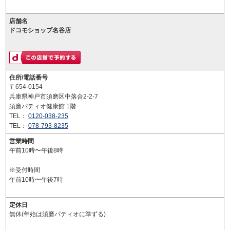
店舗名
ドコモショップ名谷店
住所/電話番号
〒654-0154
兵庫県神戸市須磨区中落合2-2-7
須磨パティオ健康館 1階
TEL：
0120-038-235
TEL：
078-793-8235
営業時間
午前10時〜午後8時
※受付時間
午前10時〜午後7時
定休日
無休(年始は須磨パティオに準ずる)