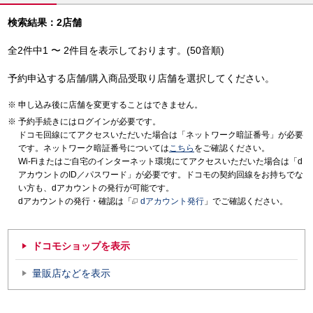
検索結果：2店舗
全2件中1 〜 2件目を表示しております。(50音順)
予約申込する店舗/購入商品受取り店舗を選択してください。
申し込み後に店舗を変更することはできません。
予約手続きにはログインが必要です。
ドコモ回線にてアクセスいただいた場合は「ネットワーク暗証番号」が必要
です。ネットワーク暗証番号については
こちら
をご確認ください。
Wi-Fiまたはご自宅のインターネット環境にてアクセスいただいた場合は「d
アカウントのID／パスワード」が必要です。ドコモの契約回線をお持ちでな
い方も、dアカウントの発行が可能です。
dアカウントの発行・確認は「
dアカウント発行
」でご確認ください。
ドコモショップを表示
量販店などを表示