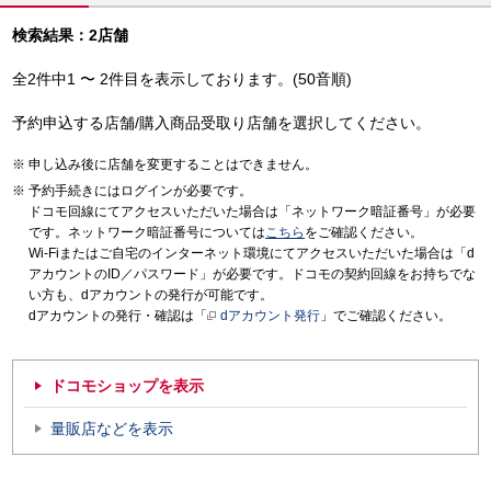
検索結果：2店舗
全2件中1 〜 2件目を表示しております。(50音順)
予約申込する店舗/購入商品受取り店舗を選択してください。
申し込み後に店舗を変更することはできません。
予約手続きにはログインが必要です。
ドコモ回線にてアクセスいただいた場合は「ネットワーク暗証番号」が必要
です。ネットワーク暗証番号については
こちら
をご確認ください。
Wi-Fiまたはご自宅のインターネット環境にてアクセスいただいた場合は「d
アカウントのID／パスワード」が必要です。ドコモの契約回線をお持ちでな
い方も、dアカウントの発行が可能です。
dアカウントの発行・確認は「
dアカウント発行
」でご確認ください。
ドコモショップを表示
量販店などを表示