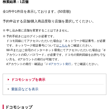
検索結果：1店舗
全1件中1件目を表示しております。(50音順)
予約申込する店舗/購入商品受取り店舗を選択してください。
申し込み後に店舗を変更することはできません。
予約手続きにはログインが必要です。
ドコモ回線にてアクセスいただいた場合は「ネットワーク暗証番号」が必要
です。ネットワーク暗証番号については
こちら
をご確認ください。
Wi-Fiまたはご自宅のインターネット環境にてアクセスいただいた場合は「d
アカウントのID／パスワード」が必要です。ドコモの契約回線をお持ちでな
い方も、dアカウントの発行が可能です。
dアカウントの発行・確認は「
dアカウント発行
」でご確認ください。
ドコモショップを表示
量販店などを表示
ドコモショップ