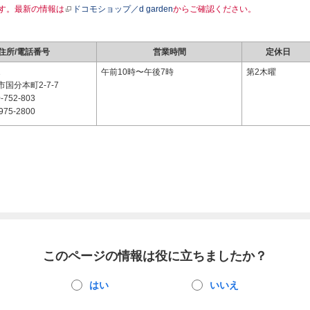
す。最新の情報は
ドコモショップ／d garden
からご確認ください。
住所/電話番号
営業時間
定休日
1
午前10時〜午後7時
第2木曜
国分本町2-7-7
-752-803
975-2800
このページの情報は役に立ちましたか？
はい
いいえ