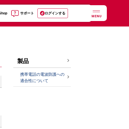
 Shop
サポート
ログインする
MENU
製品
携帯電話の電波防護への
適合性について