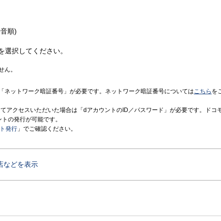
音順)
を選択してください。
せん。
「ネットワーク暗証番号」が必要です。ネットワーク暗証番号については
こちら
を
境にてアクセスいただいた場合は「dアカウントのID／パスワード」が必要です。ドコ
ントの発行が可能です。
ント発行
」でご確認ください。
店などを表示