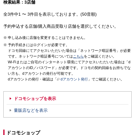
検索結果：3店舗
全3件中1 〜 3件目を表示しております。(50音順)
予約申込する店舗/購入商品受取り店舗を選択してください。
申し込み後に店舗を変更することはできません。
予約手続きにはログインが必要です。
ドコモ回線にてアクセスいただいた場合は「ネットワーク暗証番号」が必要
です。ネットワーク暗証番号については
こちら
をご確認ください。
Wi-Fiまたはご自宅のインターネット環境にてアクセスいただいた場合は「d
アカウントのID／パスワード」が必要です。ドコモの契約回線をお持ちでな
い方も、dアカウントの発行が可能です。
dアカウントの発行・確認は「
dアカウント発行
」でご確認ください。
ドコモショップを表示
量販店などを表示
ドコモショップ