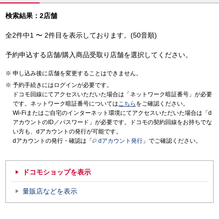
検索結果：2店舗
全2件中1 〜 2件目を表示しております。(50音順)
予約申込する店舗/購入商品受取り店舗を選択してください。
申し込み後に店舗を変更することはできません。
予約手続きにはログインが必要です。
ドコモ回線にてアクセスいただいた場合は「ネットワーク暗証番号」が必要
です。ネットワーク暗証番号については
こちら
をご確認ください。
Wi-Fiまたはご自宅のインターネット環境にてアクセスいただいた場合は「d
アカウントのID／パスワード」が必要です。ドコモの契約回線をお持ちでな
い方も、dアカウントの発行が可能です。
dアカウントの発行・確認は「
dアカウント発行
」でご確認ください。
ドコモショップを表示
量販店などを表示