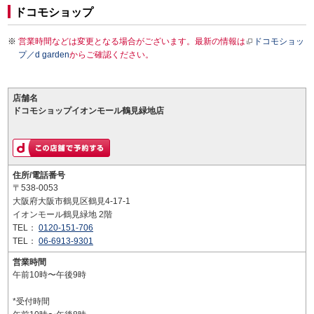
ドコモショップ
営業時間などは変更となる場合がございます。最新の情報は
ドコモショッ
プ／d garden
からご確認ください。
店舗名
ドコモショップイオンモール鶴見緑地店
住所/電話番号
〒538-0053
大阪府大阪市鶴見区鶴見4-17-1
イオンモール鶴見緑地 2階
TEL：
0120-151-706
TEL：
06-6913-9301
営業時間
午前10時〜午後9時
*受付時間