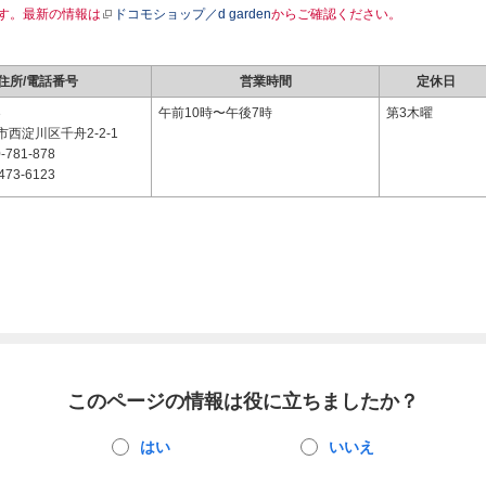
す。最新の情報は
ドコモショップ／d garden
からご確認ください。
住所/電話番号
営業時間
定休日
3
午前10時〜午後7時
第3木曜
西淀川区千舟2-2-1
-781-878
473-6123
このページの情報は役に立ちましたか？
はい
いいえ