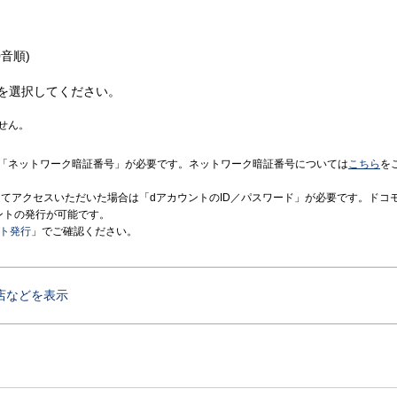
音順)
を選択してください。
せん。
「ネットワーク暗証番号」が必要です。ネットワーク暗証番号については
こちら
を
境にてアクセスいただいた場合は「dアカウントのID／パスワード」が必要です。ドコ
ントの発行が可能です。
ント発行
」でご確認ください。
店などを表示