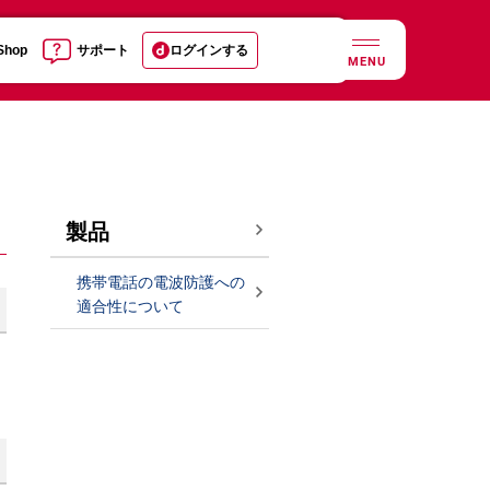
 Shop
サポート
ログインする
MENU
製品
携帯電話の電波防護への
適合性について