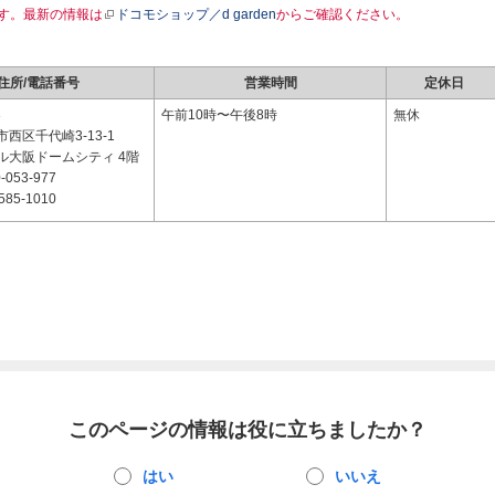
す。最新の情報は
ドコモショップ／d garden
からご確認ください。
住所/電話番号
営業時間
定休日
3
午前10時〜午後8時
無休
西区千代崎3-13-1
ル大阪ドームシティ 4階
-053-977
585-1010
このページの情報は役に立ちましたか？
はい
いいえ