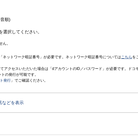
音順)
を選択してください。
せん。
「ネットワーク暗証番号」が必要です。ネットワーク暗証番号については
こちら
を
境にてアクセスいただいた場合は「dアカウントのID／パスワード」が必要です。ドコ
ントの発行が可能です。
ント発行
」でご確認ください。
店などを表示