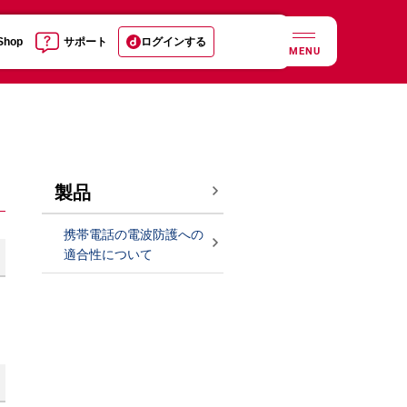
 Shop
サポート
ログインする
MENU
製品
携帯電話の電波防護への
適合性について