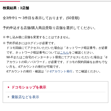
検索結果：3店舗
全3件中1 〜 3件目を表示しております。(50音順)
予約申込する店舗/購入商品受取り店舗を選択してください。
申し込み後に店舗を変更することはできません。
予約手続きにはログインが必要です。
ドコモ回線にてアクセスいただいた場合は「ネットワーク暗証番号」が必要
です。ネットワーク暗証番号については
こちら
をご確認ください。
Wi-Fiまたはご自宅のインターネット環境にてアクセスいただいた場合は「d
アカウントのID／パスワード」が必要です。ドコモの契約回線をお持ちでな
い方も、dアカウントの発行が可能です。
dアカウントの発行・確認は「
dアカウント発行
」でご確認ください。
ドコモショップを表示
量販店などを表示