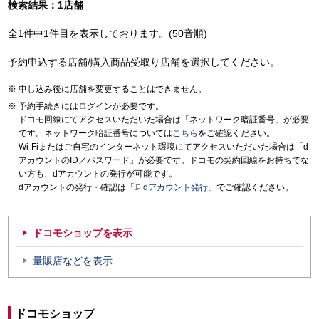
検索結果：1店舗
全1件中1件目を表示しております。(50音順)
予約申込する店舗/購入商品受取り店舗を選択してください。
申し込み後に店舗を変更することはできません。
予約手続きにはログインが必要です。
ドコモ回線にてアクセスいただいた場合は「ネットワーク暗証番号」が必要
です。ネットワーク暗証番号については
こちら
をご確認ください。
Wi-Fiまたはご自宅のインターネット環境にてアクセスいただいた場合は「d
アカウントのID／パスワード」が必要です。ドコモの契約回線をお持ちでな
い方も、dアカウントの発行が可能です。
dアカウントの発行・確認は「
dアカウント発行
」でご確認ください。
ドコモショップを表示
量販店などを表示
ドコモショップ