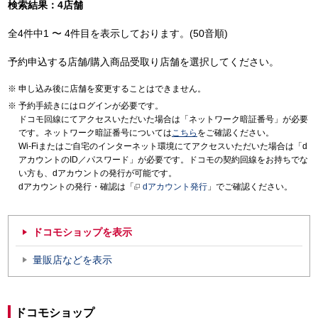
検索結果：4店舗
全4件中1 〜 4件目を表示しております。(50音順)
予約申込する店舗/購入商品受取り店舗を選択してください。
申し込み後に店舗を変更することはできません。
予約手続きにはログインが必要です。
ドコモ回線にてアクセスいただいた場合は「ネットワーク暗証番号」が必要
です。ネットワーク暗証番号については
こちら
をご確認ください。
Wi-Fiまたはご自宅のインターネット環境にてアクセスいただいた場合は「d
アカウントのID／パスワード」が必要です。ドコモの契約回線をお持ちでな
い方も、dアカウントの発行が可能です。
dアカウントの発行・確認は「
dアカウント発行
」でご確認ください。
ドコモショップを表示
量販店などを表示
ドコモショップ