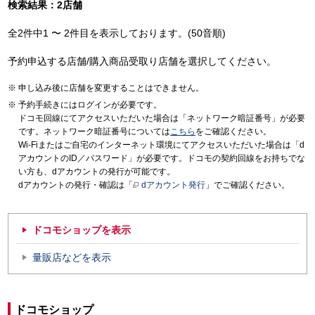
検索結果：2店舗
全2件中1 〜 2件目を表示しております。(50音順)
予約申込する店舗/購入商品受取り店舗を選択してください。
申し込み後に店舗を変更することはできません。
予約手続きにはログインが必要です。
ドコモ回線にてアクセスいただいた場合は「ネットワーク暗証番号」が必要
です。ネットワーク暗証番号については
こちら
をご確認ください。
Wi-Fiまたはご自宅のインターネット環境にてアクセスいただいた場合は「d
アカウントのID／パスワード」が必要です。ドコモの契約回線をお持ちでな
い方も、dアカウントの発行が可能です。
dアカウントの発行・確認は「
dアカウント発行
」でご確認ください。
ドコモショップを表示
量販店などを表示
ドコモショップ