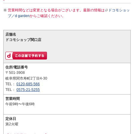
営業時間などは変更となる場合がございます。最新の情報は
ドコモショッ
プ／d garden
からご確認ください。
店舗名
ドコモショップ関口店
住所/電話番号
〒501-3908
岐阜県関市寿町2丁目4-30
TEL：
0120-685-566
TEL：
0575-21-5255
営業時間
午前9時〜午後6時
定休日
第2火曜