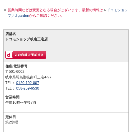
営業時間などは変更となる場合がございます。最新の情報は
ドコモショッ
プ／d garden
からご確認ください。
店舗名
ドコモショップ岐南三宅店
住所/電話番号
〒501-6002
岐阜県羽島郡岐南町三宅4-97
TEL：
0120-192-007
TEL：
058-259-6530
営業時間
午前10時〜午後7時
定休日
第2水曜