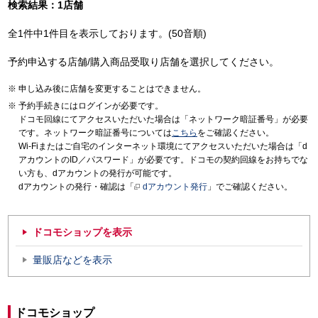
検索結果：1店舗
全1件中1件目を表示しております。(50音順)
予約申込する店舗/購入商品受取り店舗を選択してください。
申し込み後に店舗を変更することはできません。
予約手続きにはログインが必要です。
ドコモ回線にてアクセスいただいた場合は「ネットワーク暗証番号」が必要
です。ネットワーク暗証番号については
こちら
をご確認ください。
Wi-Fiまたはご自宅のインターネット環境にてアクセスいただいた場合は「d
アカウントのID／パスワード」が必要です。ドコモの契約回線をお持ちでな
い方も、dアカウントの発行が可能です。
dアカウントの発行・確認は「
dアカウント発行
」でご確認ください。
ドコモショップを表示
量販店などを表示
ドコモショップ