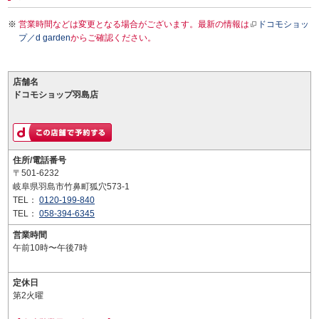
営業時間などは変更となる場合がございます。最新の情報は
ドコモショッ
プ／d garden
からご確認ください。
店舗名
ドコモショップ羽島店
住所/電話番号
〒501-6232
岐阜県羽島市竹鼻町狐穴573-1
TEL：
0120-199-840
TEL：
058-394-6345
営業時間
午前10時〜午後7時
定休日
第2火曜