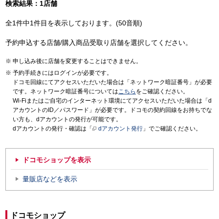
検索結果：1店舗
全1件中1件目を表示しております。(50音順)
予約申込する店舗/購入商品受取り店舗を選択してください。
申し込み後に店舗を変更することはできません。
予約手続きにはログインが必要です。
ドコモ回線にてアクセスいただいた場合は「ネットワーク暗証番号」が必要
です。ネットワーク暗証番号については
こちら
をご確認ください。
Wi-Fiまたはご自宅のインターネット環境にてアクセスいただいた場合は「d
アカウントのID／パスワード」が必要です。ドコモの契約回線をお持ちでな
い方も、dアカウントの発行が可能です。
dアカウントの発行・確認は「
dアカウント発行
」でご確認ください。
ドコモショップを表示
量販店などを表示
ドコモショップ