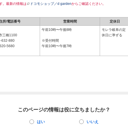
す。最新の情報は
ドコモショップ／d garden
からご確認ください。
住所/電話番号
営業時間
定休日
6
午前10時〜午後8時
モレラ岐阜の定
三橋1100
休日に準ずる
-632-880
※受付時間
320-5680
午前10時〜午後7時
このページの情報は役に立ちましたか？
はい
いいえ