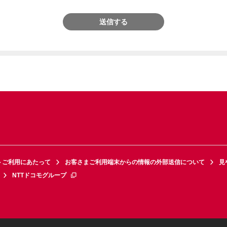
送信する
トご利用にあたって
お客さまご利用端末からの情報の外部送信について
見
NTTドコモグループ