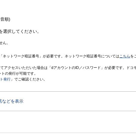
音順)
を選択してください。
せん。
「ネットワーク暗証番号」が必要です。ネットワーク暗証番号については
こちら
を
境にてアクセスいただいた場合は「dアカウントのID／パスワード」が必要です。ドコ
ントの発行が可能です。
ント発行
」でご確認ください。
店などを表示