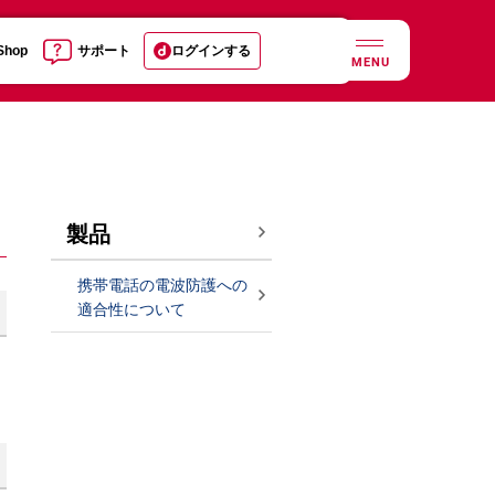
 Shop
サポート
ログインする
MENU
製品
携帯電話の電波防護への
適合性について