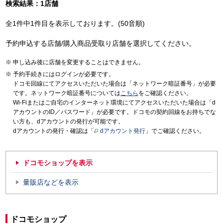
検索結果：1店舗
全1件中1件目を表示しております。(50音順)
予約申込する店舗/購入商品受取り店舗を選択してください。
申し込み後に店舗を変更することはできません。
予約手続きにはログインが必要です。
ドコモ回線にてアクセスいただいた場合は「ネットワーク暗証番号」が必要
です。ネットワーク暗証番号については
こちら
をご確認ください。
Wi-Fiまたはご自宅のインターネット環境にてアクセスいただいた場合は「d
アカウントのID／パスワード」が必要です。ドコモの契約回線をお持ちでな
い方も、dアカウントの発行が可能です。
dアカウントの発行・確認は「
dアカウント発行
」でご確認ください。
ドコモショップを表示
量販店などを表示
ドコモショップ