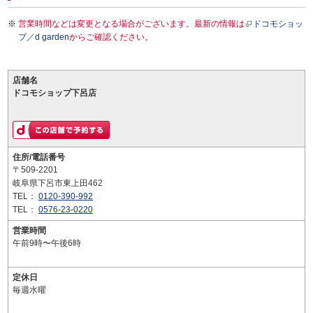
営業時間などは変更となる場合がございます。最新の情報は
ドコモショッ
プ／d garden
からご確認ください。
店舗名
ドコモショップ下呂店
住所/電話番号
〒509-2201
岐阜県下呂市東上田462
TEL：
0120-390-992
TEL：
0576-23-0220
営業時間
午前9時〜午後6時
定休日
毎週水曜