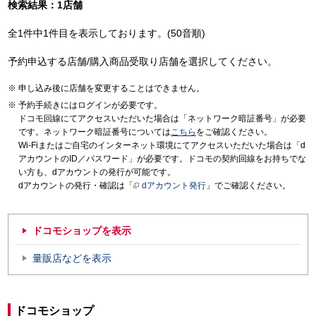
検索結果：1店舗
全1件中1件目を表示しております。(50音順)
予約申込する店舗/購入商品受取り店舗を選択してください。
申し込み後に店舗を変更することはできません。
予約手続きにはログインが必要です。
ドコモ回線にてアクセスいただいた場合は「ネットワーク暗証番号」が必要
です。ネットワーク暗証番号については
こちら
をご確認ください。
Wi-Fiまたはご自宅のインターネット環境にてアクセスいただいた場合は「d
アカウントのID／パスワード」が必要です。ドコモの契約回線をお持ちでな
い方も、dアカウントの発行が可能です。
dアカウントの発行・確認は「
dアカウント発行
」でご確認ください。
ドコモショップを表示
量販店などを表示
ドコモショップ