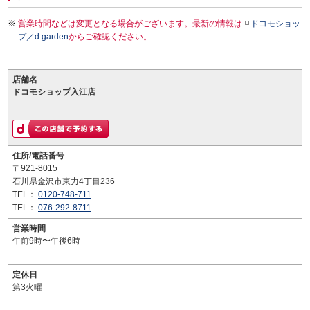
営業時間などは変更となる場合がございます。最新の情報は
ドコモショッ
プ／d garden
からご確認ください。
店舗名
ドコモショップ入江店
住所/電話番号
〒921-8015
石川県金沢市東力4丁目236
TEL：
0120-748-711
TEL：
076-292-8711
営業時間
午前9時〜午後6時
定休日
第3火曜