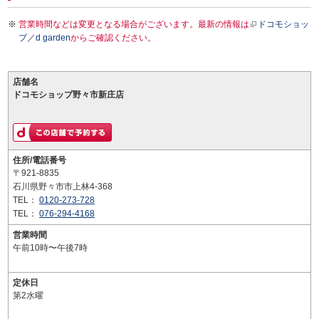
営業時間などは変更となる場合がございます。最新の情報は
ドコモショッ
プ／d garden
からご確認ください。
店舗名
ドコモショップ野々市新庄店
住所/電話番号
〒921-8835
石川県野々市市上林4-368
TEL：
0120-273-728
TEL：
076-294-4168
営業時間
午前10時〜午後7時
定休日
第2水曜