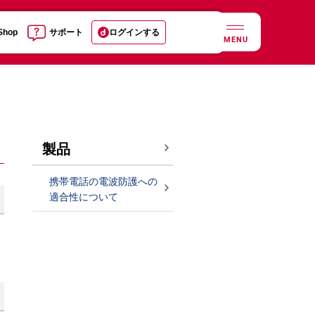
 Shop
サポート
ログインする
MENU
製品
携帯電話の電波防護への
適合性について