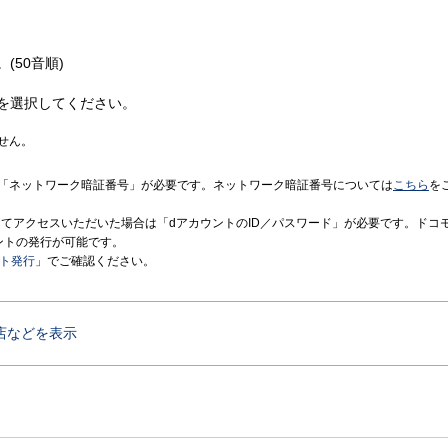
(50音順)
を選択してください。
せん。
「ネットワーク暗証番号」が必要です。ネットワーク暗証番号については
こちら
を
境にてアクセスいただいた場合は「dアカウントのID／パスワード」が必要です。ドコ
ントの発行が可能です。
ント発行
」でご確認ください。
店などを表示