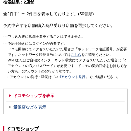
検索結果：2店舗
全2件中1 〜 2件目を表示しております。(50音順)
予約申込する店舗/購入商品受取り店舗を選択してください。
申し込み後に店舗を変更することはできません。
予約手続きにはログインが必要です。
ドコモ回線にてアクセスいただいた場合は「ネットワーク暗証番号」が必要
です。ネットワーク暗証番号については
こちら
をご確認ください。
Wi-Fiまたはご自宅のインターネット環境にてアクセスいただいた場合は「d
アカウントのID／パスワード」が必要です。ドコモの契約回線をお持ちでな
い方も、dアカウントの発行が可能です。
dアカウントの発行・確認は「
dアカウント発行
」でご確認ください。
ドコモショップを表示
量販店などを表示
ドコモショップ