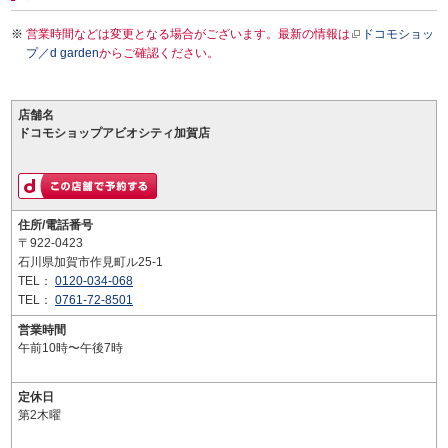
営業時間などは変更となる場合がございます。最新の情報は
ドコモショッ
プ／d garden
からご確認ください。
店舗名
ドコモショップアビオシティ加賀店
住所/電話番号
〒922-0423
石川県加賀市作見町ル25-1
TEL：
0120-034-068
TEL：
0761-72-8501
営業時間
午前10時〜午後7時
定休日
第2木曜