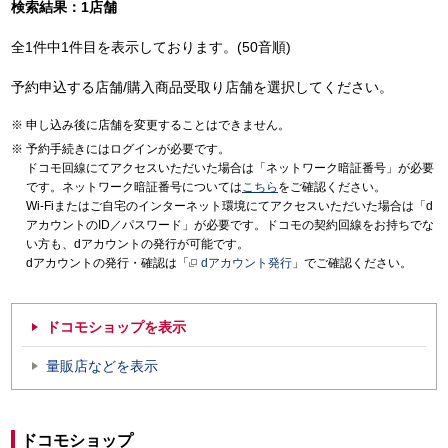
検索結果：1店舗
全1件中1件目を表示しております。(50音順)
予約申込する店舗/購入商品受取り店舗を選択してください。
申し込み後に店舗を変更することはできません。
予約手続きにはログインが必要です。
ドコモ回線にてアクセスいただいた場合は「ネットワーク暗証番号」が必要
です。ネットワーク暗証番号については
こちら
をご確認ください。
Wi-Fiまたはご自宅のインターネット環境にてアクセスいただいた場合は「d
アカウントのID／パスワード」が必要です。ドコモの契約回線をお持ちでな
い方も、dアカウントの発行が可能です。
dアカウントの発行・確認は「
dアカウント発行
」でご確認ください。
ドコモショップを表示
量販店などを表示
ドコモショップ