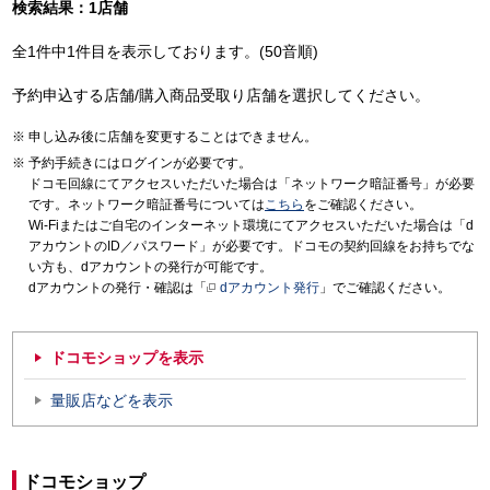
検索結果：1店舗
全1件中1件目を表示しております。(50音順)
予約申込する店舗/購入商品受取り店舗を選択してください。
申し込み後に店舗を変更することはできません。
予約手続きにはログインが必要です。
ドコモ回線にてアクセスいただいた場合は「ネットワーク暗証番号」が必要
です。ネットワーク暗証番号については
こちら
をご確認ください。
Wi-Fiまたはご自宅のインターネット環境にてアクセスいただいた場合は「d
アカウントのID／パスワード」が必要です。ドコモの契約回線をお持ちでな
い方も、dアカウントの発行が可能です。
dアカウントの発行・確認は「
dアカウント発行
」でご確認ください。
ドコモショップを表示
量販店などを表示
ドコモショップ