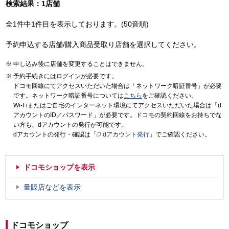
検索結果：1店舗
全1件中1件目を表示しております。(50音順)
予約申込する店舗/購入商品受取り店舗を選択してください。
申し込み後に店舗を変更することはできません。
予約手続きにはログインが必要です。
ドコモ回線にてアクセスいただいた場合は「ネットワーク暗証番号」が必要
です。ネットワーク暗証番号については
こちら
をご確認ください。
Wi-Fiまたはご自宅のインターネット環境にてアクセスいただいた場合は「d
アカウントのID／パスワード」が必要です。ドコモの契約回線をお持ちでな
い方も、dアカウントの発行が可能です。
dアカウントの発行・確認は「
dアカウント発行
」でご確認ください。
ドコモショップを表示
量販店などを表示
ドコモショップ