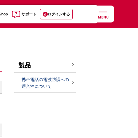
 Shop
サポート
ログインする
MENU
製品
携帯電話の電波防護への
適合性について