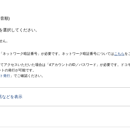
音順)
を選択してください。
せん。
「ネットワーク暗証番号」が必要です。ネットワーク暗証番号については
こちら
を
境にてアクセスいただいた場合は「dアカウントのID／パスワード」が必要です。ドコ
ントの発行が可能です。
ント発行
」でご確認ください。
店などを表示