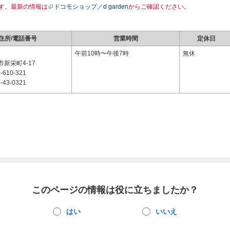
す。最新の情報は
ドコモショップ／d garden
からご確認ください。
住所/電話番号
営業時間
定休日
2
午前10時〜午後7時
無休
新栄町4-17
-610-321
-43-0321
このページの情報は役に立ちましたか？
はい
いいえ